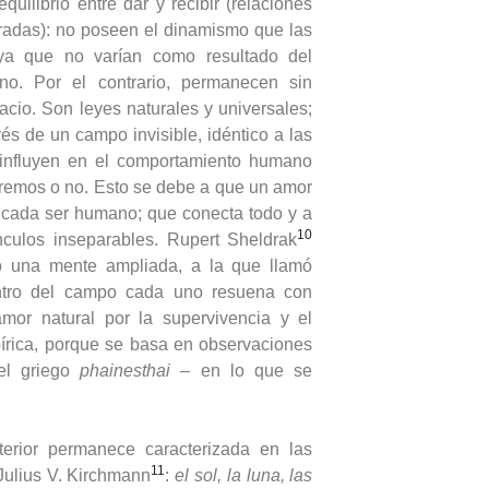
quilibrio entre dar y recibir (relaciones
bradas): no poseen el dinamismo que las
ya que no varían como resultado del
no. Por el contrario, permanecen sin
acio. Son leyes naturales y universales;
és de un campo invisible, idéntico a las
 influyen en el comportamiento humano
remos o no. Esto se debe a que un amor
 cada ser humano; que conecta todo y a
10
culos inseparables. Rupert Sheldrak
 una mente ampliada, a la que llamó
ntro del campo cada uno resuena con
mor natural por la supervivencia y el
pírica, porque se basa en observaciones
el griego
phainesthai
– en lo que se
terior permanece caracterizada en las
11
, Julius V. Kirchmann
:
el sol, la luna, las