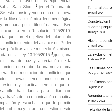
n Brasil, a través de las experiencias
2
 Bahía,
Sami Storch,
jen el Tribunal de
Tomar al padre
19 abril 2024
. Se está construyendo como una nueva
de la filosofía sistémica fenomenológica
Constelación Fa
y ordenada por el filósofo alemán, Bert
cuadros psiquiá
4
e encuentra en la Resolución 125/2010
18 mayo 2023
ia, que, con el objetivo del tratamiento
Hice una const
 conflictos dentro del alcance del Poder
21 abril 2023
rsas prácticas a este respecto. Asimismo,
La exclusión, 
5
gada de la Ley 13.105/2015
,que gana
7 febrero 2023
a cultura de paz y apreciación de la
l camino, no se aborda una nueva rama
Las últimas com
erandi de resolución de conflictos, que
25 septiembre 2022
nducir nuevas percepciones sobre el
Las últimas com
 estudio y práctica permiten que el
26 junio 2022
sarrolle habilidades para lidiar con
Aprender a ama
os, a través de la comunicación empática
14 mayo 2022
mplación y escucha, lo que le permite
del problema y mirar una cuestión desde
Feliz día de la 