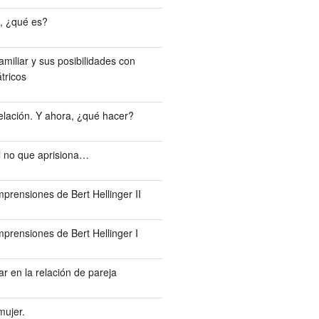
, ¿qué es?
miliar y sus posibilidades con
tricos
elación. Y ahora, ¿qué hacer?
el no que aprisiona…
prensiones de Bert Hellinger II
prensiones de Bert Hellinger I
r en la relación de pareja
mujer.