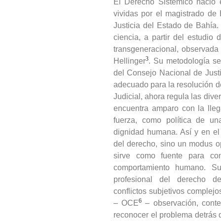
El Derecho Sistémico nació e
vividas por el magistrado de
Justicia del Estado de Bahía
ciencia, a partir del estudio 
transgeneracional, observada 
3
Hellinger
. Su metodología s
del Consejo Nacional de Justic
adecuado para la resolución de
Judicial, ahora regula las dive
encuentra amparo con la lle
fuerza, como política de un
dignidad humana. Así y en e
del derecho, sino un modus op
sirve como fuente para co
comportamiento humano. Su
profesional del derecho de
conflictos subjetivos complej
6
– OCE
– observación, conte
reconocer el problema detrás 