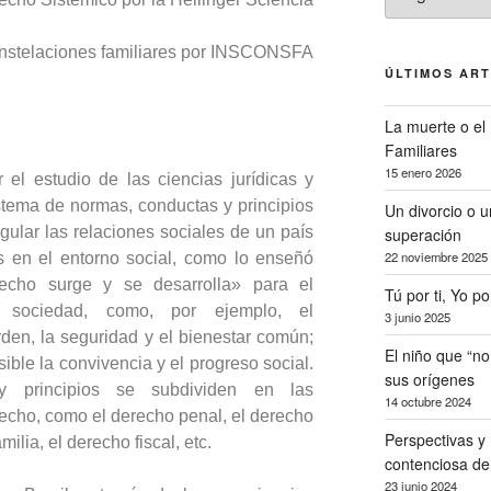
nstelaciones familiares por INSCONSFA
ÚLTIMOS AR
La muerte o el 
Familiares
15 enero 2026
 el estudio de las ciencias jurídicas y
stema de normas, conductas y principios
Un divorcio o 
gular las relaciones sociales de un país
superación
22 noviembre 2025
Es en el entorno social, como lo enseñó
cho surge y se desarrolla» para el
Tú por ti, Yo po
 sociedad, como, por ejemplo, el
3 junio 2025
rden, la seguridad y el bienestar común;
El niño que “n
ble la convivencia y el progreso social.
sus orígenes
y principios se subdividen en las
14 octubre 2024
cho, como el derecho penal, el derecho
Perspectivas y 
milia, el derecho fiscal, etc.
contenciosa de 
23 junio 2024