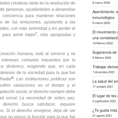
8 marzo 2022
dades creativas tanto en la resolución de
 de personas, ayudándoles a desarrollar
Asentimiento: e
 conciencia para mantener relaciones
inmunológico
do de las emociones, ayudando a las
8 marzo 2022
tades, con más serenidad y sin perder el
El movimiento q
7
s para servir mejor
, más apropiadas y
una constelaci
19 febrero 2022
Sugerencia de 
 creación humana, está al servicio y se
5 febrero 2022
 intereses comunes impuestos por la
ce dinámico, exigiendo que, en cada
Trabajar dema
7 diciembre 2021
ntereses de la sociedad para la que fue
8
 Nader
:
Las instituciones jurídicas son
La salud del am
ufren variaciones en el tiempo y el
17 octubre 2021
ptación social, el derecho siempre debe
El lugar de los
dad social. La necesidad de orden, paz,
5 septiembre 2021
l derecho busca satisfacer, requiere
¿Te gusta más
s. Si el derecho envejece, deja de ser
21 agosto 2021
que no ejerce la función para la que fue