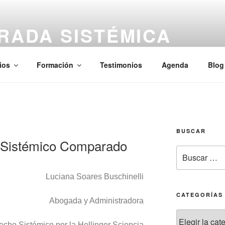
RADA SISTÉMICA
aciones, Kinesiología — Presencial y Online
ios
Formación
Testimonios
Agenda
Blog
BUSCAR
 Sistémico Comparado
Luciana Soares Buschinelli
CATEGORÍAS
Abogada y Administradora
echo Sistémico por la Hellinger Sciencia