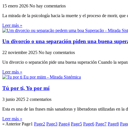
15 enero 2026
No hay comentarios
La mirada de la psicología hacia la muerte y el proceso de morir, que
Leer más »
Un divorcio o una separación piden una buena super
22 noviembre 2025
No hay comentarios
Un divorcio o separación pide una buena superación Cuando la separaci
Leer más »
Tú por ti, Yo por mí
3 junio 2025
2 comentarios
Esta es una de las frases más sanadoras y liberadoras utilizadas en la 
Leer más »
« Anterior
Page
1
Page
2
Page
3
Page
4
Page
5
Page
6
Page
7
Page
8
Pag