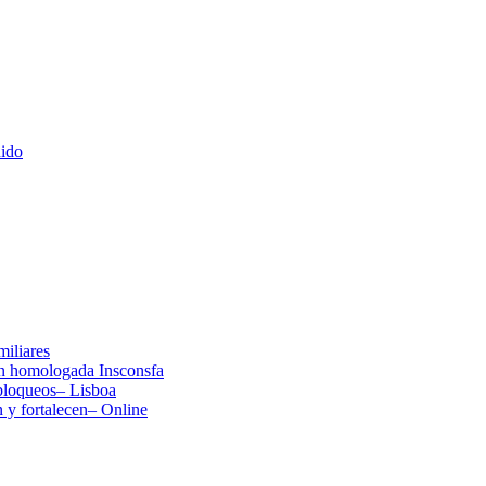
nido
miliares
ón homologada Insconsfa
 bloqueos– Lisboa
n y fortalecen– Online