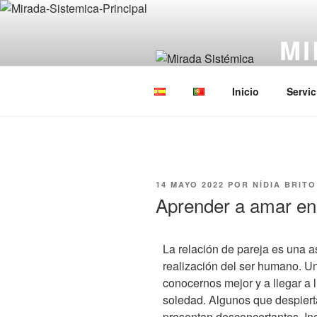
MI
Constel
Inicio
Servic
14 MAYO 2022
POR
NÍDIA BRIT
Aprender a amar en 
La relación de pareja es una a
realización del ser humano. Un
conocernos mejor y a llegar a
soledad. Algunos que despierta
presentan desconcertantes. In