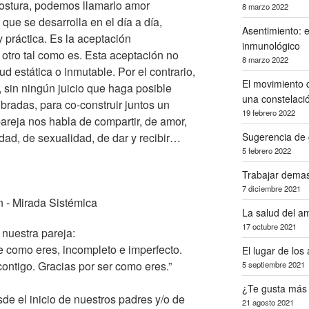
postura, podemos llamarlo amor
8 marzo 2022
 que se desarrolla en el día a día,
Asentimiento: e
 práctica. Es la aceptación
inmunológico
 otro tal como es. Esta aceptación no
8 marzo 2022
d estática o inmutable. Por el contrario,
El movimiento q
, sin ningún juicio que haga posible
una constelaci
bradas, para co-construir juntos un
19 febrero 2022
pareja nos habla de compartir, de amor,
dad, de sexualidad, de dar y recibir…
Sugerencia de 
5 febrero 2022
Trabajar dema
7 diciembre 2021
La salud del am
17 octubre 2021
nuestra pareja:
 como eres, incompleto e imperfecto.
El lugar de los
contigo. Gracias por ser como eres.”
5 septiembre 2021
¿Te gusta más
e el inicio de nuestros padres y/o de
21 agosto 2021