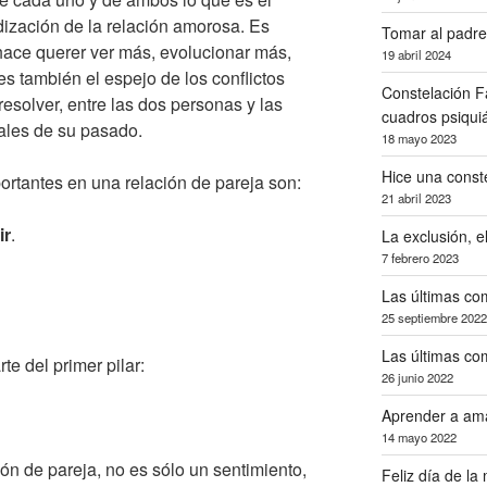
dización de la relación amorosa. Es
Tomar al padre
hace querer ver más, evolucionar más,
19 abril 2024
es también el espejo de los conflictos
Constelación Fa
esolver, entre las dos personas y las
cuadros psiquiá
nales de su pasado.
18 mayo 2023
Hice una const
ortantes en una relación de pareja son:
21 abril 2023
ir
.
La exclusión, 
7 febrero 2023
Las últimas com
25 septiembre 2022
Las últimas com
e del primer pilar:
26 junio 2022
Aprender a ama
14 mayo 2022
ción de pareja, no es sólo un sentimiento,
Feliz día de la 