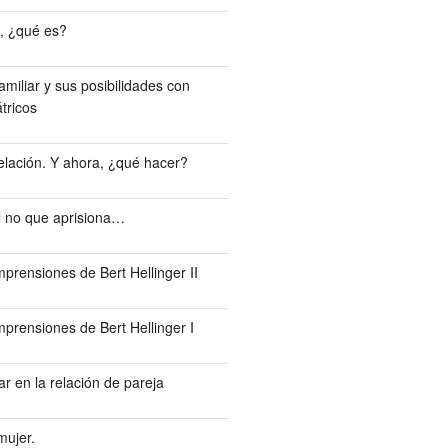
, ¿qué es?
miliar y sus posibilidades con
tricos
elación. Y ahora, ¿qué hacer?
el no que aprisiona…
prensiones de Bert Hellinger II
prensiones de Bert Hellinger I
r en la relación de pareja
mujer.