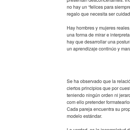
no hay un “felices para siempre
regalo que necesita ser cuidad
Hay hombres y mujeres reales,
una forma de mirar e interpreta
hay que desarrollar una postu
un aprendizaje continúo y mara
Se ha observado que la relació
ciertos principios que por cu
teniendo ningún orden ni jerarq
com ello pretender formatearlos
Cada pareja encuentra su prop
modelo estándar.
La verdad, es la incompletud 