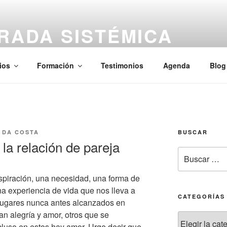
RADA SISTÉMICA
aciones, Kinesiología — Presencial y Online
ios
Formación
Testimonios
Agenda
Blog
O DA COSTA
BUSCAR
la relación de pareja
spiración, una necesidad, una forma de
a experiencia de vida que nos lleva a
CATEGORÍAS
 lugares nunca antes alcanzados en
n alegría y amor, otros que se
cluso en estos hay amor. Urge decir que