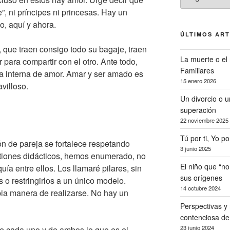
”, ni príncipes ni princesas. Hay un
o, aquí y ahora.
ÚLTIMOS AR
 que traen consigo todo su bagaje, traen
La muerte o el 
r para compartir con el otro. Ante todo,
Familiares
ra interna de amor. Amar y ser amado es
15 enero 2026
villoso.
Un divorcio o 
superación
22 noviembre 2025
Tú por ti, Yo po
n de pareja se fortalece respetando
3 junio 2025
estiones didácticos, hemos enumerado, no
El niño que “n
uía entre ellos. Los llamaré pilares, sin
sus orígenes
 o restringirlos a un único modelo.
14 octubre 2024
ia manera de realizarse. No hay un
Perspectivas y 
contenciosa de 
23 junio 2024
de cada uno y de ambos lo que es el