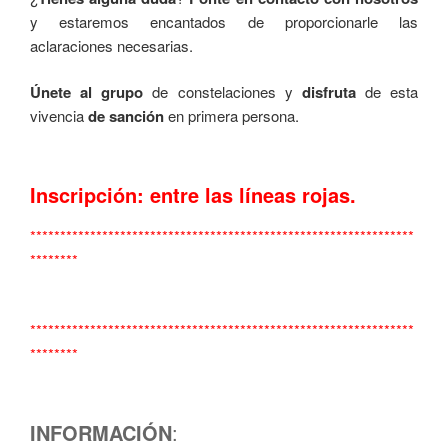
y estaremos encantados de proporcionarle las
aclaraciones necesarias.
Únete al grupo
de constelaciones y
disfruta
de esta
vivencia
de sanción
en primera persona.
Inscripción: entre las líneas rojas.
****************************************************************
********
****************************************************************
********
INFORMACIÓN
: