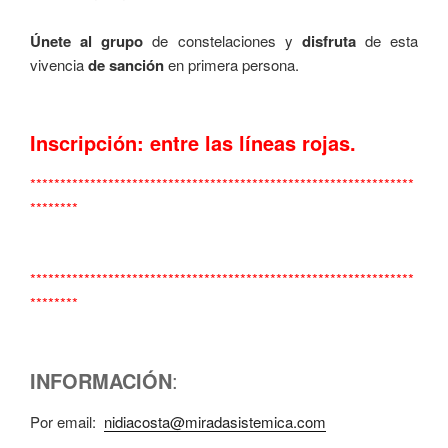
Únete al grupo
de constelaciones y
disfruta
de esta
vivencia
de sanción
en primera persona.
Inscripción: entre las líneas rojas.
****************************************************************
********
****************************************************************
********
INFORMACIÓN
:
Por email:
nidiacosta@miradasistemica.com