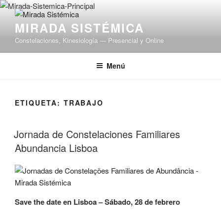
Saltar
al
MIRADA SISTÉMICA
contenido
Constelaciones, Kinesiología — Presencial y Online
Menú
ETIQUETA:
TRABAJO
Jornada de Constelaciones Familiares
Abundancia Lisboa
Save the date en Lisboa – Sábado, 28 de febrero