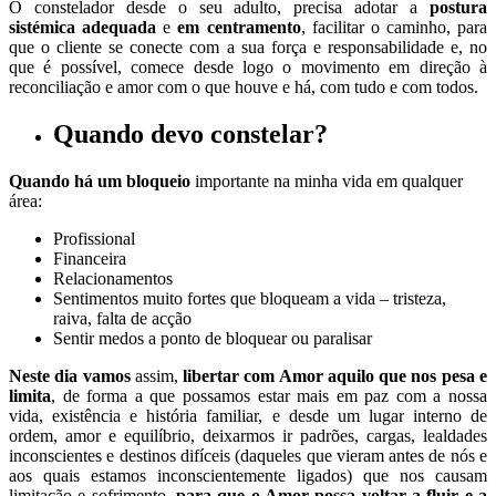
O constelador desde o seu adulto, precisa adotar a
postura
sistémica adequada
e
em centramento
, facilitar o caminho, para
que o cliente se conecte com a sua força e responsabilidade e, no
que é possível, comece desde logo o movimento em direção à
reconciliação e amor com o que houve e há, com tudo e com todos.
Quando devo constelar?
Quando há um bloqueio
importante na minha vida em qualquer
área:
Profissional
Financeira
Relacionamentos
Sentimentos muito fortes que bloqueam a vida – tristeza,
raiva, falta de acção
Sentir medos a ponto de bloquear ou paralisar
Neste dia
vamos
assim,
libertar com Amor aquilo que nos pesa e
limita
, de forma a que possamos estar mais em paz com a nossa
vida, existência e história familiar, e desde um lugar interno de
ordem, amor e equilíbrio, deixarmos ir padrões, cargas, lealdades
inconscientes e destinos difíceis (daqueles que vieram antes de nós e
aos quais estamos inconscientemente ligados) que nos causam
limitação e sofrimento,
para que o Amor possa voltar a fluir e a