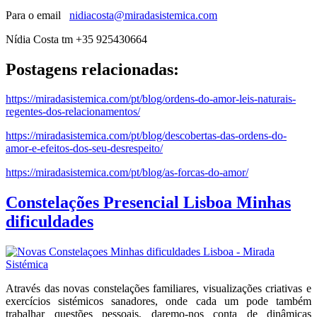
Para o email
nidiacosta@miradasistemica.com
Nídia Costa tm +35 925430664
Postagens relacionadas:
https://miradasistemica.com/pt/blog/ordens-do-amor-leis-naturais-
regentes-dos-relacionamentos/
https://miradasistemica.com/pt/blog/descobertas-das-ordens-do-
amor-e-efeitos-dos-seu-desrespeito/
https://miradasistemica.com/pt/blog/as-forcas-do-amor/
Constelações Presencial Lisboa Minhas
dificuldades
Através das novas constelações familiares, visualizações criativas e
exercícios sistémicos sanadores, onde cada um pode também
trabalhar questões pessoais, daremo-nos conta de dinâmicas