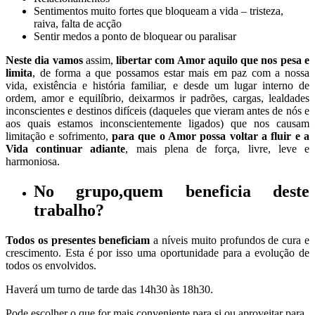
Sentimentos muito fortes que bloqueam a vida – tristeza,
raiva, falta de acção
Sentir medos a ponto de bloquear ou paralisar
Neste dia
vamos
assim,
libertar com Amor aquilo que nos pesa e
limita
, de forma a que possamos estar mais em paz com a nossa
vida, existência e história familiar, e desde um lugar interno de
ordem, amor e equilíbrio, deixarmos ir padrões, cargas, lealdades
inconscientes e destinos difíceis (daqueles que vieram antes de nós e
aos quais estamos inconscientemente ligados) que nos causam
limitação e sofrimento,
para que o Amor possa voltar a fluir e a
Vida continuar adiante
, mais plena de força, livre, leve e
harmoniosa.
No grupo,
quem beneficia deste
trabalho
?
Todos os presentes beneficiam
a níveis muito profundos de cura e
crescimento. Esta é por isso uma oportunidade para a evolução de
todos os envolvidos.
Haverá um turno de tarde das 14h30 às 18h30.
Pode escolher o que for mais conveniente para si ou aproveitar para