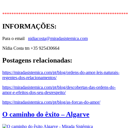
*******************************************************
INFORMAÇÕES
:
Para o email
nidiacosta@miradasistemica.com
Nídia Costa tm +35 925430664
Postagens relacionadas:
https://miradasistemica.com/pt/blog/ordens-do-amor-leis-naturais-
regentes-dos-relacionamentos/
https://miradasistemica.com/pt/blog/descobertas-das-ordens-do-
amor-e-efeitos-dos-seu-desrespeito/
https://miradasistemica.com/pt/blog/as-forcas-do-amor/
O caminho do êxito – Algarve