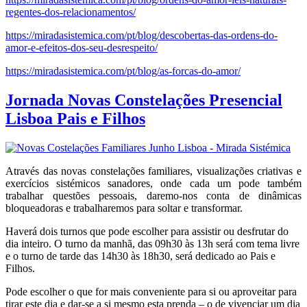
regentes-dos-relacionamentos/
https://miradasistemica.com/pt/blog/descobertas-das-ordens-do-
amor-e-efeitos-dos-seu-desrespeito/
https://miradasistemica.com/pt/blog/as-forcas-do-amor/
Jornada Novas Constelações Presencial
Lisboa Pais e Filhos
Através das novas constelações familiares, visualizações criativas e
exercícios sistémicos sanadores, onde cada um pode também
trabalhar questões pessoais, daremo-nos conta de dinâmicas
bloqueadoras e trabalharemos para soltar e transformar.
Haverá dois turnos que pode escolher para assistir ou desfrutar do
dia inteiro. O turno da manhã, das 09h30 às 13h será com tema livre
e o turno de tarde das 14h30 às 18h30, será dedicado ao Pais e
Filhos.
Pode escolher o que for mais conveniente para si ou aproveitar para
tirar este dia e dar-se a si mesmo esta prenda – o de vivenciar um dia