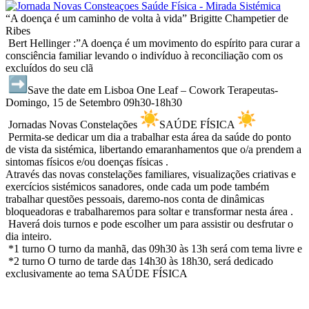
“A doença é um caminho de volta à vida” Brigitte Champetier de
Ribes
Bert Hellinger :”A doença é um movimento do espírito para curar a
consciência familiar levando o indivíduo à reconciliação com os
excluídos do seu clã
Save the date em Lisboa One Leaf – Cowork Terapeutas-
Domingo, 15 de Setembro 09h30-18h30
Jornadas Novas Constelações
SAÚDE FÍSICA
Permita-se dedicar um dia a trabalhar esta área da saúde do ponto
de vista da sistémica, libertando emaranhamentos que o/a prendem a
sintomas físicos e/ou doenças físicas .
Através das novas constelações familiares, visualizações criativas e
exercícios sistémicos sanadores, onde cada um pode também
trabalhar questões pessoais, daremo-nos conta de dinâmicas
bloqueadoras e trabalharemos para soltar e transformar nesta área .
Haverá dois turnos e pode escolher um para assistir ou desfrutar o
dia inteiro.
*1 turno O turno da manhã, das 09h30 às 13h será com tema livre e
*2 turno O turno de tarde das 14h30 às 18h30, será dedicado
exclusivamente ao tema SAÚDE FÍSICA