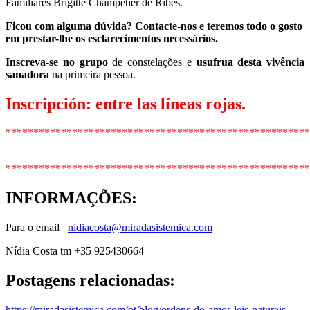
Familiares Brigitte Champetier de Ribes.
Ficou com alguma dúvida? Contacte-nos e teremos todo o gosto
em prestar-lhe os esclarecimentos necessários.
Inscreva-se no grupo
de constelações e
usufrua desta vivência
sanadora
na primeira pessoa.
Inscripción: entre las líneas rojas.
*******************************************************
*******************************************************
INFORMAÇÕES
:
Para o email
nidiacosta@miradasistemica.com
Nídia Costa tm +35 925430664
Postagens relacionadas:
https://miradasistemica.com/pt/blog/ordens-do-amor-leis-naturais-