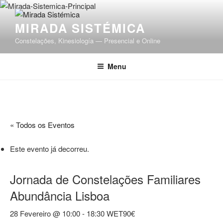
Saltar
para
MIRADA SISTÉMICA
o
conteúdo
Constelações, Kinesiología — Presencial e Online
Menu
« Todos os Eventos
Este evento já decorreu.
Jornada de Constelações Familiares
Abundância Lisboa
28 Fevereiro @ 10:00
-
18:30
WET
90€