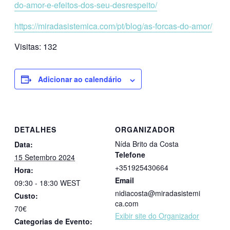
do-amor-e-efeitos-dos-seu-desrespeito/
https://miradasistemica.com/pt/blog/as-forcas-do-amor/
Visitas:
132
Adicionar ao calendário
DETALHES
ORGANIZADOR
Nída Brito da Costa
Data:
Telefone
15 Setembro 2024
+351925430664
Hora:
Email
09:30 - 18:30
WEST
nidiacosta@miradasistemi
Custo:
ca.com
70€
Exibir site do Organizador
Categorias de Evento: