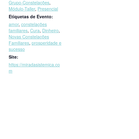
Grupo-Constelações
,
Módulo-Taller
,
Presencial
Etiquetas de Evento:
amor
,
constelações
familiares
,
Cura
,
Dinheiro
,
Novas Constelações
Familiares
,
prosperidade e
sucesso
Site:
https://miradasistemica.co
m