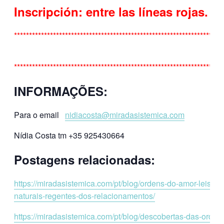
Inscripción: entre las líneas rojas.
**********************************************************************
**********************************************************************
INFORMAÇÕES
:
Para o email
nidiacosta@miradasistemica.com
Nídia Costa tm +35 925430664
Postagens relacionadas:
https://miradasistemica.com/pt/blog/ordens-do-amor-leis-
naturais-regentes-dos-relacionamentos/
https://miradasistemica.com/pt/blog/descobertas-das-orden