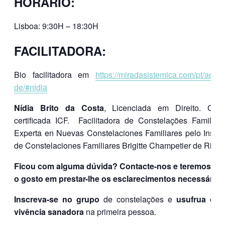
HORÁRIO:
Lisboa: 9:30H – 18:30H
FACILITADORA
:
Bio facilitadora em
https://miradasistemica.com/pt/acerc
de/#nidia
Nídia Brito da Costa
, Licenciada em Direito. Coa
certificada ICF. Facilitadora de Constelações Familiare
Experta en Nuevas Constelaciones Familiares pelo Institu
de Constelaciones Familiares Brigitte Champetier de Ribes
Ficou com alguma dúvida? Contacte-nos e teremos to
o gosto em prestar-lhe os esclarecimentos necessários
Inscreva-se no grupo
de constelações e
usufrua des
vivência sanadora
na primeira pessoa.