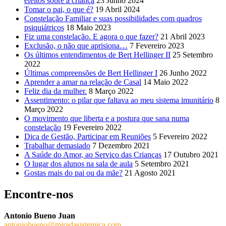
efeitos sobre a criança
23 Junho 2024
Tomar o pai, o que é?
19 Abril 2024
Constelação Familiar e suas possibilidades com quadros
psiquiátricos
18 Maio 2023
Fiz uma constelação. E agora o que fazer?
21 Abril 2023
Exclusão, o não que aprisiona…
7 Fevereiro 2023
Os últimos entendimentos de Bert Hellinger II
25 Setembro
2022
Últimas compreensões de Bert Hellinger I
26 Junho 2022
Aprender a amar na relação de Casal
14 Maio 2022
Feliz dia da mulher.
8 Março 2022
Assentimento: o pilar que faltava ao meu sistema imunitário
8
Março 2022
O movimento que liberta e a postura que sana numa
constelação
19 Fevereiro 2022
Dica de Gestão, Participar em Reuniões
5 Fevereiro 2022
Trabalhar demasiado
7 Dezembro 2021
A Saúde do Amor, ao Serviço das Crianças
17 Outubro 2021
O lugar dos alunos na sala de aula
5 Setembro 2021
Gostas mais do pai ou da mãe?
21 Agosto 2021
Encontre-nos
Antonio Bueno Juan
antoniobueno@miradasistemica.com