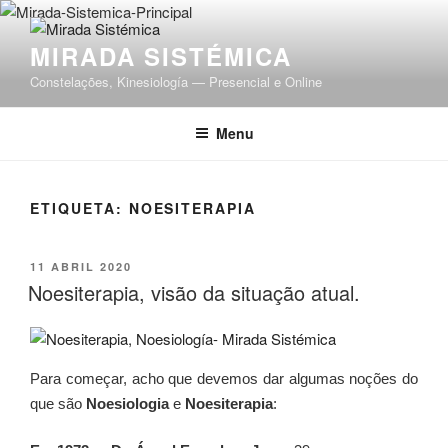
Saltar
para
MIRADA SISTÉMICA
o
Constelações, Kinesiología — Presencial e Online
conteúdo
Menu
ETIQUETA:
NOESITERAPIA
PUBLICADO
11 ABRIL 2020
EM
Noesiterapia, visão da situação atual.
Para começar, acho que devemos dar algumas noções do
que são
Noesiologia
e
Noesiterapia
: