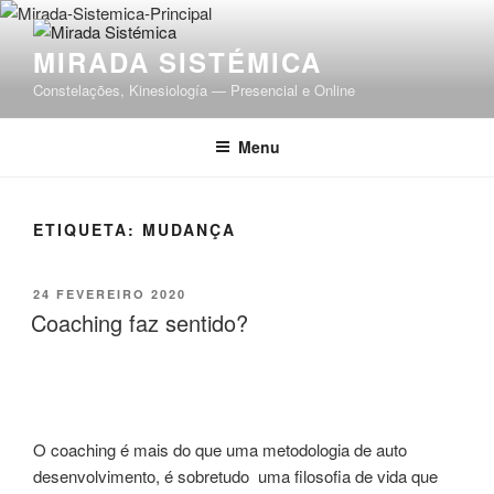
Saltar
para
MIRADA SISTÉMICA
o
conteúdo
Constelações, Kinesiología — Presencial e Online
Menu
ETIQUETA:
MUDANÇA
PUBLICADO
24 FEVEREIRO 2020
EM
Coaching faz sentido?
O coaching é mais do que uma metodologia de auto
desenvolvimento, é sobretudo uma filosofia de vida que