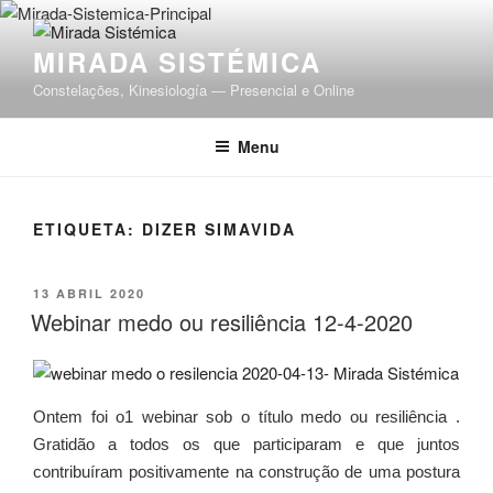
Saltar
para
MIRADA SISTÉMICA
o
Constelações, Kinesiología — Presencial e Online
conteúdo
Menu
ETIQUETA:
DIZER SIMAVIDA
PUBLICADO
13 ABRIL 2020
EM
Webinar medo ou resiliência 12-4-2020
Ontem foi o1 webinar sob o título medo ou resiliência .
Gratidão a todos os que participaram e que juntos
contribuíram positivamente na construção de uma postura