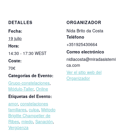
DETALLES
ORGANIZADOR
Nída Brito da Costa
Fecha:
Teléfono
19 julio
+351925430664
Hora:
Correo electrónico
14:30 - 17:30
WEST
nidiacosta@miradasistemi
Coste:
ca.com
70€
Ver el sitio web del
Categorías de Evento:
Organizador
Grupo-constelaciones
,
Módulo-Taller
,
Online
Etiquetas del Evento:
amor
,
constelaciones
familiares
,
culpa
,
Método
Brigitte Champetier de
Ribes
,
miedo
,
Sanación
,
Vergüenza