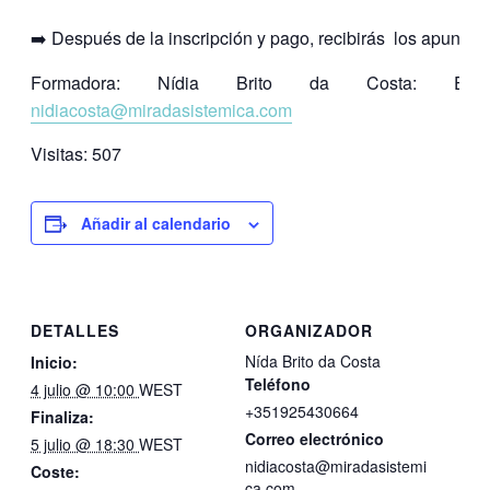
➡️ Después de la inscripción y pago, recibirás los apuntes.
Formadora: Nídia Brito da Costa: Emai
nidiacosta@miradasistemica.com
Visitas:
507
Añadir al calendario
DETALLES
ORGANIZADOR
Nída Brito da Costa
Inicio:
Teléfono
4 julio @ 10:00
WEST
+351925430664
Finaliza:
Correo electrónico
5 julio @ 18:30
WEST
nidiacosta@miradasistemi
Coste:
ca.com