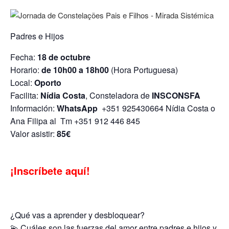
Padres e Hijos
Fecha:
18 de octubre
Horario:
de 10h00 a 18h00
(Hora Portuguesa)
Local:
Oporto
Facilita:
Nídia Costa
, Consteladora de
INSCONSFA
Información:
WhatsApp
+351 925430664 Nídia Costa o
Ana Filipa al Tm +351 912 446 845
Valor asistir:
85€
¡Inscríbete aquí!
¿Qué vas a aprender y desbloquear?
💫 Cuáles son las fuerzas del amor entre padres e hijos y