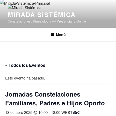
Saltar
al
MIRADA SISTÉMICA
contenido
Constelaciones, Kinesiología — Presencial y Online
Menú
« Todos los Eventos
Este evento ha pasado.
Jornadas Constelaciones
Familiares, Padres e Hijos Oporto
85€
18 octubre 2025 @ 10:00
-
18:00
WEST