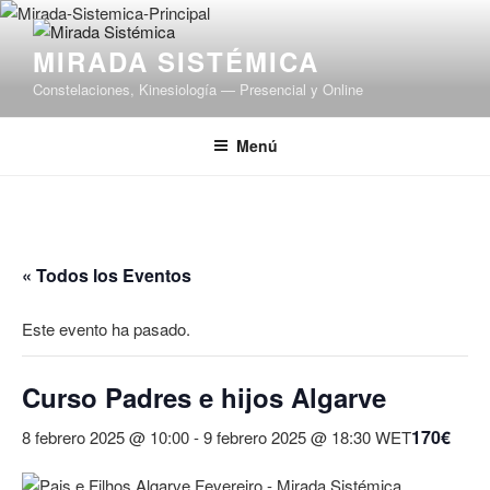
Saltar
al
MIRADA SISTÉMICA
contenido
Constelaciones, Kinesiología — Presencial y Online
Menú
« Todos los Eventos
Este evento ha pasado.
Curso Padres e hijos Algarve
170€
8 febrero 2025 @ 10:00
-
9 febrero 2025 @ 18:30
WET