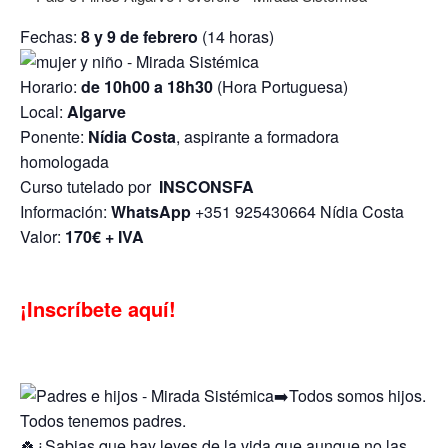
Fechas:
8 y 9 de febrero
(14 horas)
Horario:
de 10h00 a 18h30
(Hora Portuguesa)
Local:
Algarve
Ponente:
Nídia Costa
, aspirante a formadora
homologada
Curso tutelado por
INSCONSFA
Información:
WhatsApp
+351 925430664 Nídia Costa
Valor:
170€ + IVA
¡Inscríbete aquí!
➡️Todos somos hijos.
Todos tenemos padres.
🍀¿Sabias que hay leyes de la vida que aunque no las