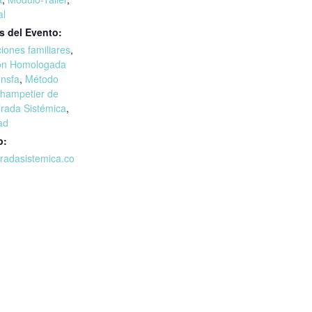
al
s del Evento:
iones familiares
,
ón Homologada
onsfa
,
Método
 Champetier de
rada Sistémica
,
ad
b:
iradasistemica.co