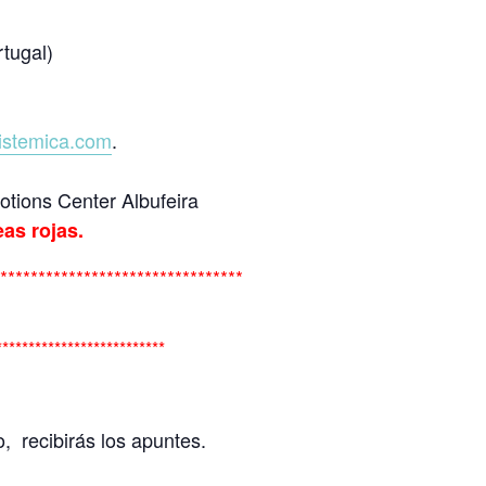
tugal)
istemica.com
.
tions Center Albufeira
eas rojas.
********************************
**************************
, recibirás los apuntes.