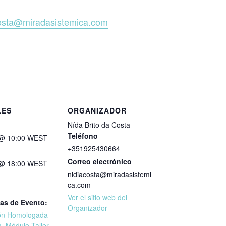
osta@miradasistemica.com
LES
ORGANIZADOR
Nída Brito da Costa
Teléfono
 @ 10:00
WEST
+351925430664
Correo electrónico
 @ 18:00
WEST
nidiacosta@miradasistemi
ca.com
Ver el sitio web del
as de Evento:
Organizador
ón Homologada
a
,
Módulo-Taller
,