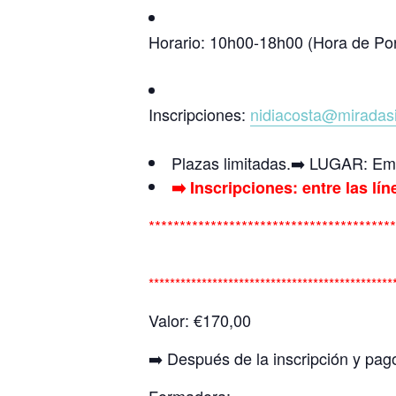
Horario: 10h00-18h00 (Hora de Por
Inscripciones:
nidiacosta@miradas
Plazas limitadas.➡️ LUGAR: Emo
➡️ Inscripciones: entre las lín
****************************************
**********************************************
Valor: €170,00
➡️ Después de la inscripción y pago