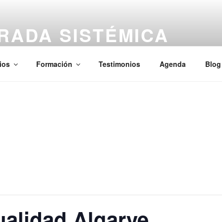
RADA SISTÉMICA
aciones, Kinesiología — Presencial y Online
ios
Formación
Testimonios
Agenda
Blog
alidad Algarve