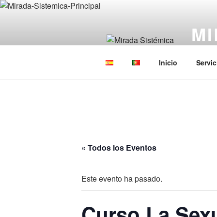
Saltar
al
MI
contenido
Constel
Inicio
Servic
« Todos los Eventos
Este evento ha pasado.
Curso La Sexu