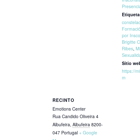
Presenci
Etiqueta
constelac
Formaci
por Insc
Brigitte
Ribes
,
Mi
Sexualid
Sitio we
https://m
m
RECINTO
Emotions Center
Rua Candido Oliveira 4
Albufeira
,
Albufeira
8200-
047
Portugal
+ Google