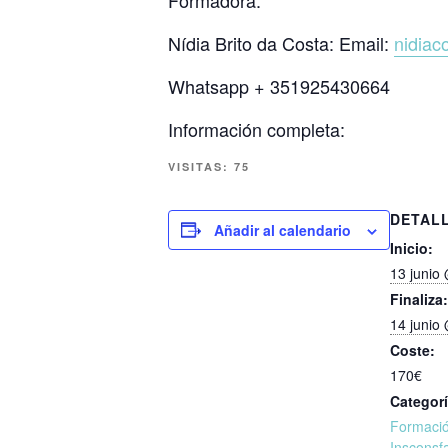
Formadora:
Nídia Brito da Costa: Email:
nidiac
Whatsapp + 351925430664
Información completa:
VISITAS:
75
DETAL
Añadir al calendario
Inicio:
13 junio
Finaliza:
14 junio
Coste:
170€
Categorí
Formaci
Insconsf