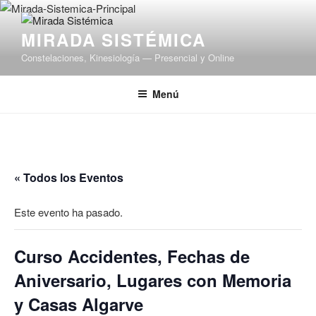
Saltar
al
MIRADA SISTÉMICA
contenido
Constelaciones, Kinesiología — Presencial y Online
Menú
« Todos los Eventos
Este evento ha pasado.
Curso Accidentes, Fechas de
Aniversario, Lugares con Memoria
y Casas Algarve