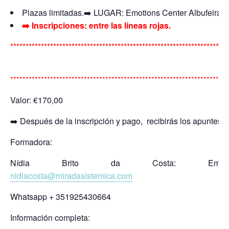
Plazas limitadas.➡️ LUGAR: Emotions Center Albufeira
➡️ Inscripciones: entre las líneas rojas.
***********************************************************************
***********************************************************************
Valor: €170,00
➡️ Después de la inscripción y pago, recibirás los apuntes.
Formadora:
Nídia Brito da Costa: Email
nidiacosta@miradasistemica.com
Whatsapp + 351925430664
Información completa: