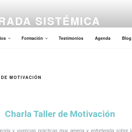
RADA SISTÉMICA
aciones, Kinesiología — Presencial y Online
ios
Formación
Testimonios
Agenda
Blog
 DE MOTIVACIÓN
Charla Taller de Motivación
eoría y vivencias prácticas muy amena y entretenida sobre l