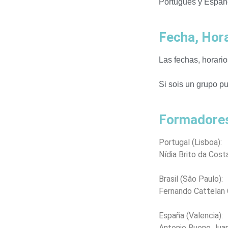
Portugués y Españ
Fecha, Hora
Las fechas, horario
Si sois un grupo p
Formadore
Portugal (Lisboa):
Nídia Brito da Cost
Brasil (Sâo Paulo):
Fernando Cattelan 
España (Valencia):
Antonio Bueno Juan