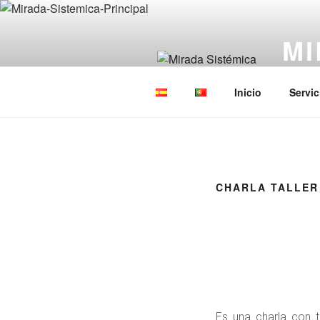
MI
Constel
Inicio
Servic
CHARLA TALLER
Es una charla con t