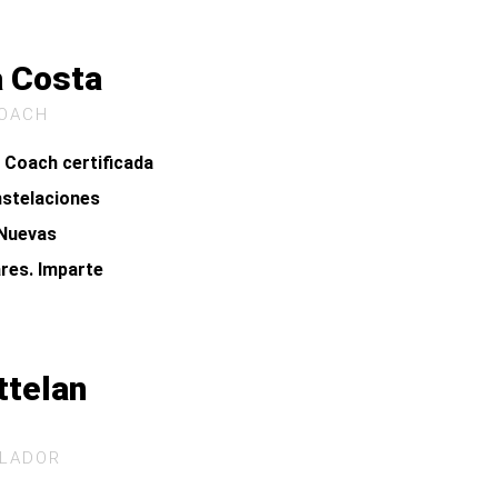
a Costa
COACH
 Coach certificada
nstelaciones
 Nuevas
res. Imparte
ttelan
ELADOR