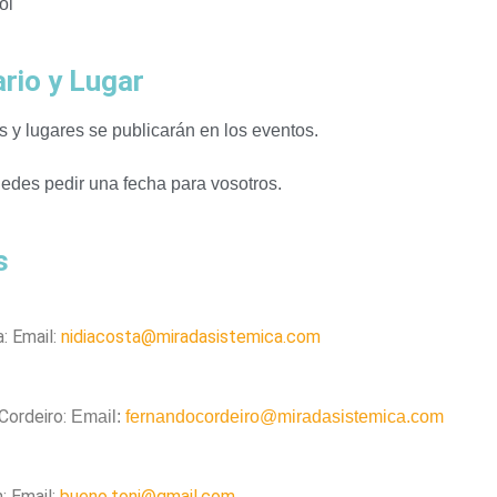
ol
rio y Lugar
s y lugares se publicarán en los eventos.
uedes pedir una fecha para vosotros.
s
a: Email:
nidiacosta@miradasistemica.com
Cordeiro:
Email:
fernandocordeiro@miradasistemica.com
: Email:
bueno.toni@gmail.com