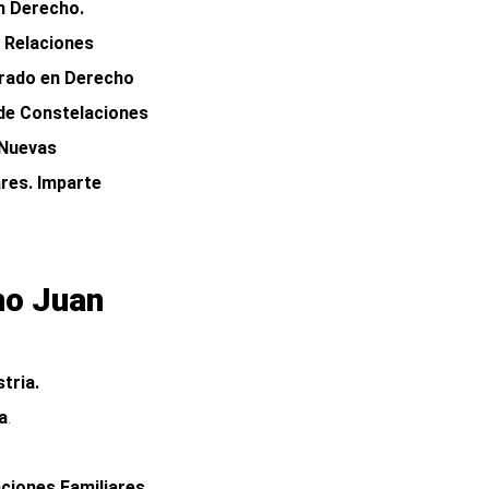
n Derecho.
 Relaciones
grado en Derecho
 de Constelaciones
 Nuevas
res. Imparte
no Juan
tria.
a
.
ciones Familiares.