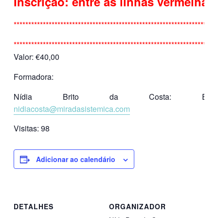
Inscrição: entre as linhas vermelhas.
**********************************************************************
**********************************************************************
Valor: €40,00
Formadora:
Nídia Brito da Costa: Email
nidiacosta@miradasistemica.com
Visitas:
98
Adicionar ao calendário
DETALHES
ORGANIZADOR