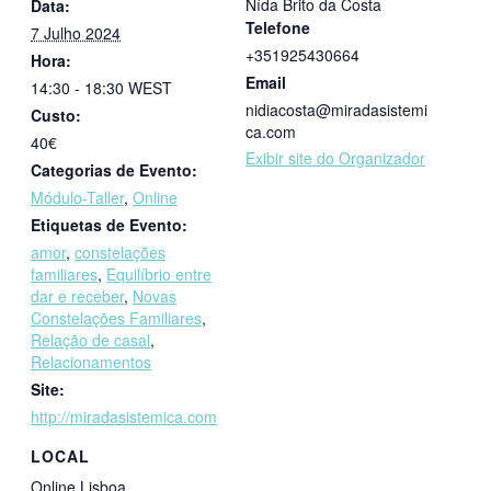
Nída Brito da Costa
Data:
Telefone
7 Julho 2024
+351925430664
Hora:
Email
14:30 - 18:30
WEST
nidiacosta@miradasistemi
Custo:
ca.com
40€
Exibir site do Organizador
Categorias de Evento:
Módulo-Taller
,
Online
Etiquetas de Evento:
amor
,
constelações
familiares
,
Equilíbrio entre
dar e receber
,
Novas
Constelações Familiares
,
Relação de casal
,
Relacionamentos
Site:
http://miradasistemica.com
LOCAL
Online Lisboa