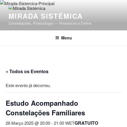
Saltar
para
MIRADA SISTÉMICA
o
conteúdo
Constelações, Kinesiología — Presencial e Online
Menu
« Todos os Eventos
Este evento já decorreu.
Estudo Acompanhado
Constelações Familiares
GRATUITO
26 Março 2025 @ 20:00
-
21:00
WET