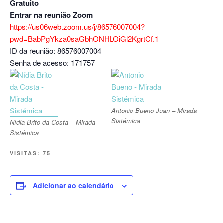
Gratuito
Entrar na reunião Zoom
https://us06web.zoom.us/j/86576007004?
pwd=BabPgYkza0saGbhONHLOiGl2KgrtCf.1
ID da reunião: 86576007004
Senha de acesso: 171757
Antonio Bueno Juan – Mirada
Sistémica
Nídia Brito da Costa – Mirada
Sistémica
VISITAS:
75
Adicionar ao calendário