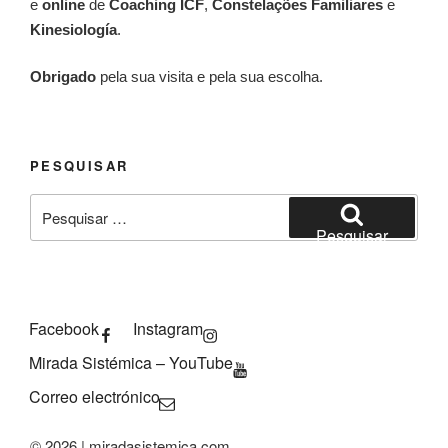
e
online
de
Coaching ICF
,
Constelações Familiares
e
Kinesiología
.
Obrigado
pela sua visita e pela sua escolha.
PESQUISAR
Pesquisar
por:
Pesquisar
Facebook
Instagram
Mirada Sistémica – YouTube
Correo electrónico
© 2026 | miradasistemica.com