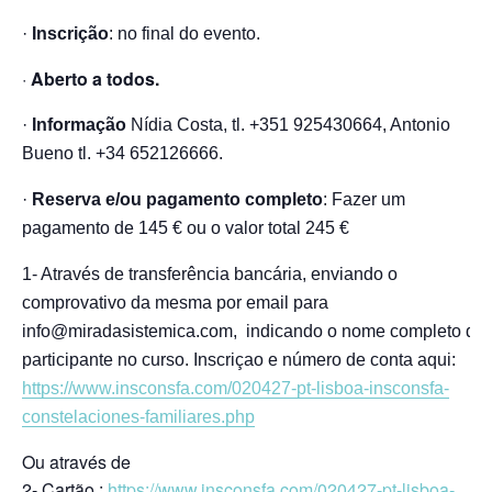
·
Inscrição
: no final do evento.
·
Aberto a todos.
·
Informação
Nídia Costa, tl. +351 925430664, Antonio
Bueno tl. +34 652126666.
·
Reserva e/ou pagamento completo
: Fazer um
pagamento de 145 € ou o valor total 245 €
1- Através de transferência bancária, enviando o
comprovativo da mesma por email para
info@miradasistemica.com,
indicando o nome completo do
participante no curso. Inscriçao e número de conta aqui:
https://www.insconsfa.com/020427-pt-lisboa-insconsfa-
constelaciones-familiares.php
Ou através de
2- Cartão :
https://www.insconsfa.com/020427-pt-lisboa-