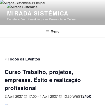
Saltar
para
MIRADA SISTÉMICA
o
conteúdo
Constelações, Kinesiología — Presencial e Online
Menu
« Todos os Eventos
Curso Trabalho, projetos,
empresas. Êxito e realização
profissional
245€
2 Abril 2027 @ 17:00
-
4 Abril 2027 @ 13:30
WEST