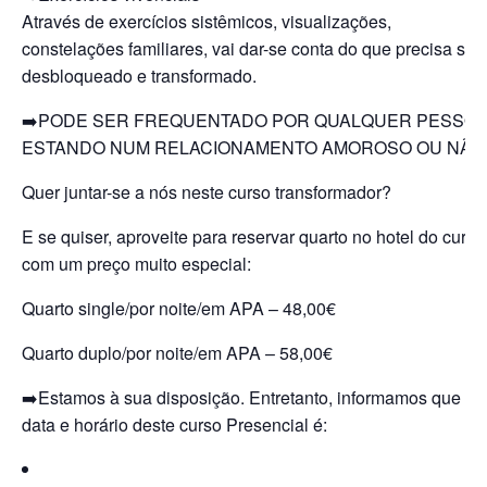
Através de exercícios sistêmicos, visualizações,
constelações familiares, vai dar-se conta do que precisa ser
desbloqueado e transformado.
➡️PODE SER FREQUENTADO POR QUALQUER PESSO
ESTANDO NUM RELACIONAMENTO AMOROSO OU NÃO
Quer juntar-se a nós neste curso transformador?
E se quiser, aproveite para reservar quarto no hotel do curso
com um preço muito especial:
Quarto single/por noite/em APA –
4
8
,00€
Quarto duplo/por noite/em APA –
5
8
,00€
➡️Estamos à sua disposição. Entretanto, informamos que a
data e horário deste curso Presencial é: