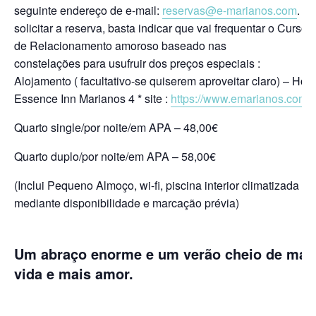
seguinte endereço de e-mail:
reservas@e-marianos.com
. A
solicitar a reserva, basta indicar que vai frequentar o Curso
de Relacionamento amoroso baseado nas
constelações
para usufruir dos preços especiais :
Alojamento ( facultativo-se quiserem aproveitar claro) – Hote
Essence Inn Marianos 4 * site :
https://www.emarianos.com
:
Quarto single/por noite/em APA –
4
8
,00€
Quarto duplo/por noite/em APA –
5
8
,00€
(Inclui Pequeno Almoço
, wi-fi, piscina interior climatizada
mediante disponibilidade e marcação prévia
)
Um abraço enorme e um verão cheio de mai
vida e mais amor.