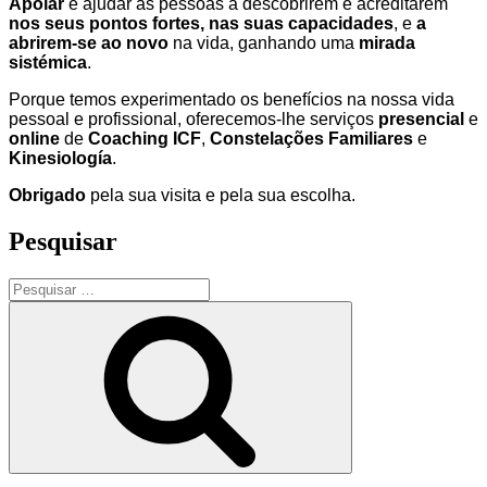
Apoiar
e ajudar as pessoas a descobrirem e acreditarem
nos seus pontos fortes, nas suas capacidades
, e
a
abrirem-se ao novo
na vida, ganhando uma
mirada
sistémica
.
Porque temos experimentado os benefícios na nossa vida
pessoal e profissional, oferecemos-lhe serviços
presencial
e
online
de
Coaching ICF
,
Constelações Familiares
e
Kinesiología
.
Obrigado
pela sua visita e pela sua escolha.
Pesquisar
Pesquisar
por:
Pesquisar