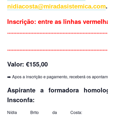
nidiacosta@miradasistemica.com
.
Inscrição: entre as linhas vermelhas.
**********************************************************************
**********************************************************************
Valor: €155,00
➡️ Apos a inscrição e pagamento, receberá os apontamento
Aspirante a formadora homologa
Insconfa:
Nídia Brito da Costa: Emai