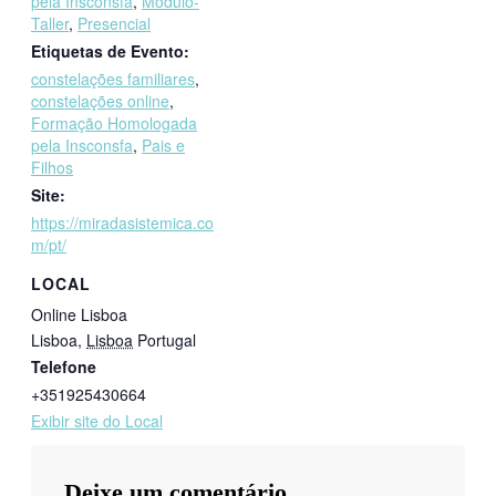
pela Insconsfa
,
Módulo-
Taller
,
Presencial
Etiquetas de Evento:
constelações familiares
,
constelações online
,
Formação Homologada
pela Insconsfa
,
Pais e
Filhos
Site:
https://miradasistemica.co
m/pt/
LOCAL
Online Lisboa
Lisboa
,
Lisboa
Portugal
Telefone
+351925430664
Exibir site do Local
Deixe um comentário