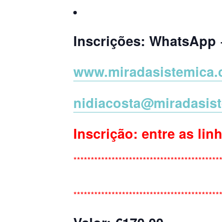
Inscrições: WhatsApp 
www.miradasistemica
nidiacosta@miradasis
Inscrição: entre as lin
******************************************
******************************************