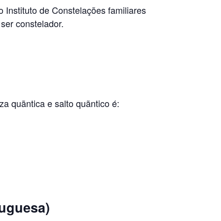
Instituto de Constelações familiares
ser constelador.
a quãntica e salto quãntico é:
tuguesa)