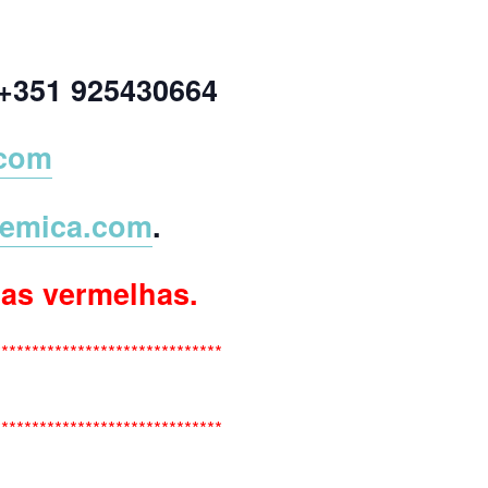
+351 925430664
.com
temica.com
.
has vermelhas.
******************************
******************************