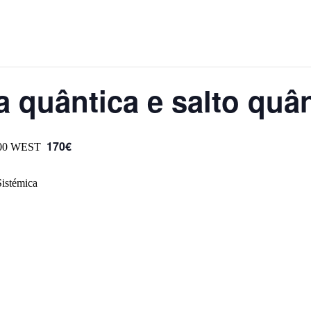
a quântica e salto quâ
170€
00
WEST