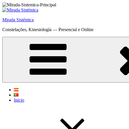
Saltar
para
o
Mirada Sistémica
conteúdo
Constelações, Kinesiología — Presencial e Online
Inicio