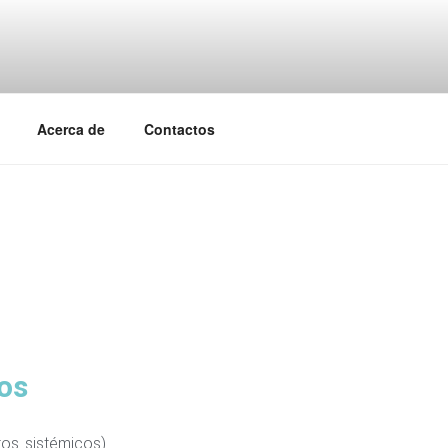
Acerca de
Contactos
os
os sistémicos)