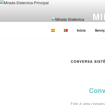
MI
Constel
Inicio
Servi
CONVERSA SIST
Conv
Este é uma convers