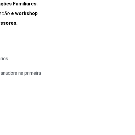
ções Familiares.
ação
e workshop
essores.
rios.
sanadora na primeira