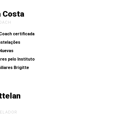
a Costa
OACH
 Coach certificada
onstelações
 Nuevas
res pelo Instituto
liares Brigitte
ttelan
TELADOR