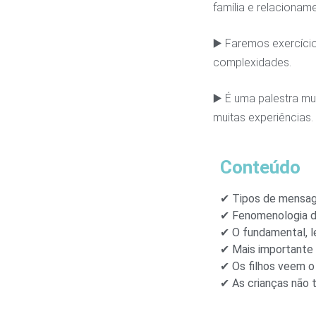
família e relacionam
▶️ Faremos exercício
complexidades.
▶️ É uma palestra mu
muitas experiências.
Conteúdo
✔ Tipos de mensage
✔ Fenomenologia de
✔ O fundamental, le
✔ Mais importante a
✔ Os filhos veem o
✔ As crianças não 