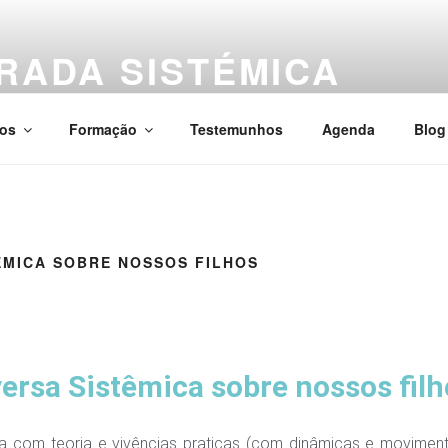
RADA SISTÉMICA
ações, Kinesiología — Presencial e Online
ços
Formação
Testemunhos
Agenda
Blog
ÊMICA SOBRE NOSSOS FILHOS
ersa Sistêmica sobre nossos filh
a com teoria e vivências praticas (com dinâmicas e moviment